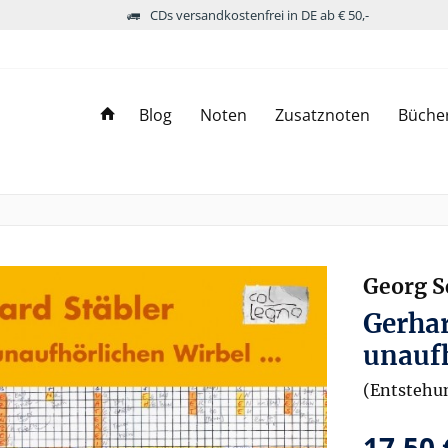
CDs versandkostenfrei in DE ab € 50,-
Blog
Noten
Zusatznoten
Büche
Georg S
Gerhar
unaufh
(Entstehu
17,50 