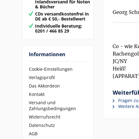
Inlandsversand für Noten
& Bücher
Georg Sch
CDs versandkostenfrei in
DE ab € 50,- Bestellwert
Individuelle Beratung:
0201 / 466 85 29
Co - wie K
Rachengol
Informationen
JC/NY
Heiß!
Cookie-Einstellungen
[APPARAT
Verlagsprofil
Das Akkordeon
Weiterfüh
Kontakt
Fragen zu
Versand und
Weitere Ar
Zahlungsbedingungen
Widerrufsrecht
Datenschutz
AGB