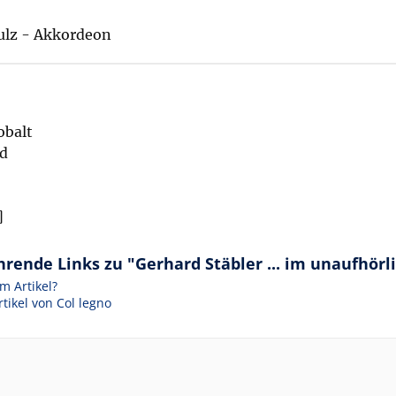
ulz - Akkordeon
obalt
d
]
rende Links zu "Gerhard Stäbler ... im unaufhörli
m Artikel?
tikel von Col legno