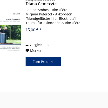
Diana Cemeryte -
Mondgesänge für
Sabine Ambos - Blockflöte
Blockflöte &...
Mirjana Petercol - Akkordeon
[Mondgeflüster I für Blockflöte]
TePra I für Akkordeon & Blockflöte
Tetra II für Akkordeon
15,00 € *
Mondgesang für Akkordeon &
Blockflöte Tetra I für Akkordeon
TePra II für Akkordeon &...
Vergleichen
Merken
Zum Produkt