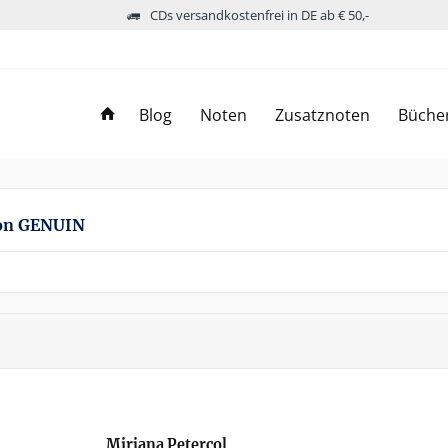
CDs versandkostenfrei in DE ab € 50,-
Blog
Noten
Zusatznoten
Büche
on GENUIN
Mirjana Petercol