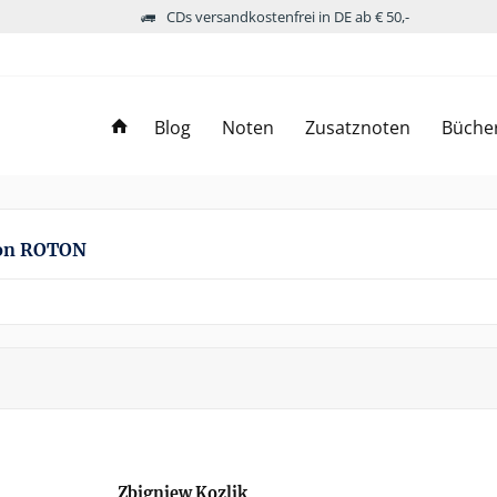
CDs versandkostenfrei in DE ab € 50,-
Blog
Noten
Zusatznoten
Büche
von ROTON
Zbigniew Kozlik