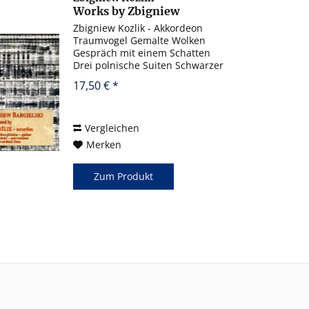
Works by Zbigniew
Bargielski
Zbigniew Kozlik - Akkordeon
Traumvogel Gemalte Wolken
Gespräch mit einem Schatten
Drei polnische Suiten Schwarzer
Spiegel Suite der Tänze und
17,50 € *
Lieder EGAD
Vergleichen
Merken
Zum Produkt