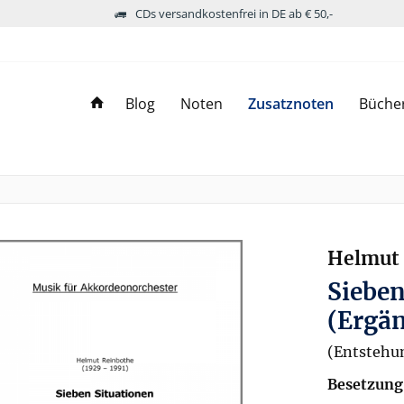
CDs versandkostenfrei in DE ab € 50,-
Blog
Noten
Zusatznoten
Büche
Helmut 
Sieben
(Ergä
(Entstehu
Besetzung