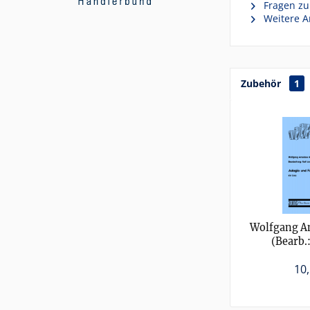
Fragen zu
Weitere Ar
Zubehör
1
Wolfgang A
(Bearb.:
Adagio u
546) (
10,