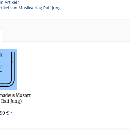
m Artikel?
tikel von Musikverlag Ralf Jung
madeus Mozart
 Ralf Jung)
nd Fuge (KV
Partitur)
50 € *