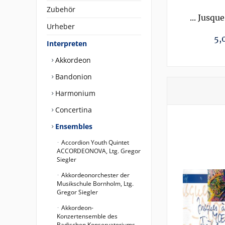
Zubehör
... Jusque
Urheber
Frühlings
5,
Interpreten
Akkordeon
Bandonion
Harmonium
Concertina
Ensembles
Accordion Youth Quintet
ACCORDEONOVA, Ltg. Gregor
Siegler
Akkordeonorchester der
Musikschule Bornholm, Ltg.
Gregor Siegler
Akkordeon-
Konzertensemble des
Badischen Konservatoriums