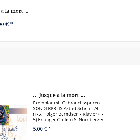
 a la mort ...
lied MŒHB...
00 € *
... Jusque a la mort ...
Frühlingslied MŒHB...
Exemplar mit Gebrauchsspuren -
SONDERPREIS Astrid Schön - Alt
(1-5) Holger Berndsen - Klavier (1-
5) Erlanger Grillen (6) Nürnberger
Akkordeonorchester, Ltg. Stefan
5,00 € *
Hippe (6-13) ars nova ensemble
nürnberg (14-16) Karl Schicker -