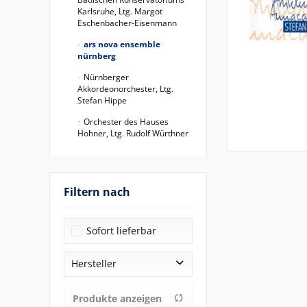
Karlsruhe, Ltg. Margot
Eschenbacher-Eisenmann
ars nova ensemble
nürnberg
Nürnberger
Akkordeonorchester, Ltg.
Stefan Hippe
Orchester des Hauses
Hohner, Ltg. Rudolf Würthner
Filtern nach
Sofort lieferbar
Hersteller
AK Records
Produkte anzeigen