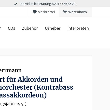
Individuelle Beratung: 0201 / 466 85 29
Merkzettel
Warenkorb
r
CDs
Zubehör
Urheber
Interpreten
errmann
t für Akkorden und
horchester (Kontrabass
Bassakkordeon)
gsjahr: 1941)