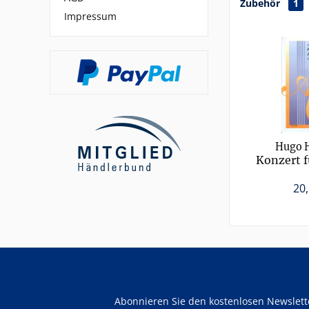
Zubehör
1
Impressum
Hugo 
Konzert 
und Streic
20,
Abonnieren Sie den kostenlosen Newslet