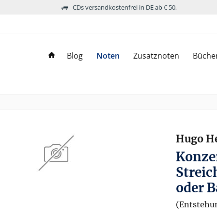
CDs versandkostenfrei in DE ab € 50,-
Blog
Noten
Zusatznoten
Büche
Hugo H
Konzer
Streic
oder 
(Entstehun