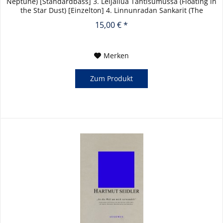
Neptune) [Standardbass] 3. Leijailua Tähtisumussa (Floating in
the Star Dust) [Einzelton] 4. Linnunradan Sankarit (The
Heroes...
15,00 € *
Merken
Zum Produkt