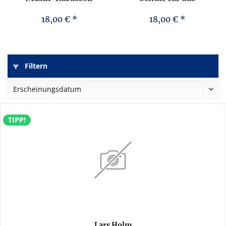
Einzeltonakkordeon,
Teil 2
18,00 € *
18,00 € *
Filtern
TIPP!
Lars Holm