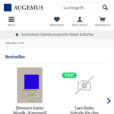
Menü
Merkzettel
Mein Konto
Warenkorb
Kostenloser Inlandsversand für Noten & Bücher
Akkordeon solo
Bestseller
TIPP!
Eleonora Santo
Lars Holm
Musik-Karussell
Schule für das