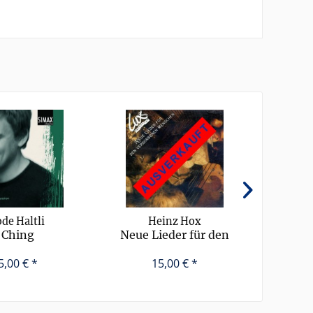
de Haltli
Heinz Hox
Fr
I Ching
Neue Lieder für den
verdorbenen Menschen
5,00 € *
15,00 € *