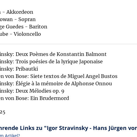
 - Akkordeon
Gowan - Sopran
ge Guedes - Bariton
be - Violoncello
winsky: Deux Poèmes de Konstantin Balmont
insky: Trois poésies de la lyrique Japonaise
insky: Pribautki
n von Bose: Siete textos de Miguel Angel Bustos
insky: Élégie à la mémoire de Alphonse Onnou
insky: Deux Mélodies op. 9
en von Bose: Ein Brudermord
25
rende Links zu "Igor Stravinsky - Hans Jürgen vo
m Artikel?