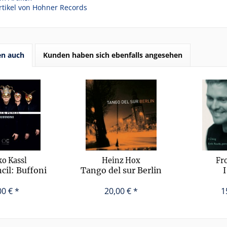
rtikel von Hohner Records
en auch
Kunden haben sich ebenfalls angesehen
o Kassl
Heinz Hox
Fro
cil: Buffoni
Tango del sur Berlin
00 € *
20,00 € *
1