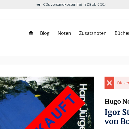
CDs versandkostenfrei in DE ab € 50,-
Blog
Noten
Zusatznoten
Büche
Dieser
Hugo N
Igor S
von B