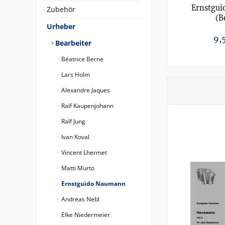
Ernstgu
Zubehör
(B
Urheber
Necessaria,
9,
Bearbeiter
Béatrice Berne
Lars Holm
Alexandre Jaques
Ralf Kaupenjohann
Ralf Jung
Ivan Koval
Vincent Lhermet
Matti Murto
Ernstguido Naumann
Andreas Nebl
Elke Niedermeier