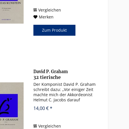
die der Komponist einem der
wichtigsten...
Vergleichen
Merken
Zum Produkt
David P. Graham
32 tierische
Akkordeonstücke
Der Komponist David P. Graham
schreibt dazu: „Vor einiger Zeit
machte mich der Akkordeonist
Helmut C. Jacobs darauf
aufmerksam, dass es noch recht
14,00 € *
wenig originale
Unterrichtsliteratur für das
Einzeltonakkordeon gibt, und bat
mich, einige...
Vergleichen