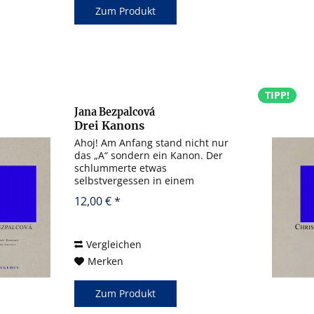
Zum Produkt
TIPP!
Jana Bezpalcová
Drei Kanons
Ahoj! Am Anfang stand nicht nur
das „A“ sondern ein Kanon. Der
schlummerte etwas
selbstvergessen in einem
abgegriffenen Notenheft. Maria
12,00 € *
nahm ihn sich zur Hand,
erweckte ihn auf ihrem
Instrument zu neuem Leben und
wir hatten unseren Spaß...
Vergleichen
Merken
Zum Produkt