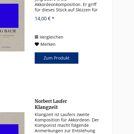
Akkordeonkomposition. Er griff
für dieses Stück auf Skizzen für
Klavier aus dem Jahre 1939
14,00 € *
zurück, die er in Rückbesinnung
auf eine frühere
Schaffensperiode entsprechend
den Möglichkeiten...
Vergleichen
Merken
Zum Produkt
Norbert Laufer
Klangzeit
Klangzeit ist Laufers zweite
Komposition für Akkordeon. Der
Komponist macht folgende
Anmerkungen zur Entstehung