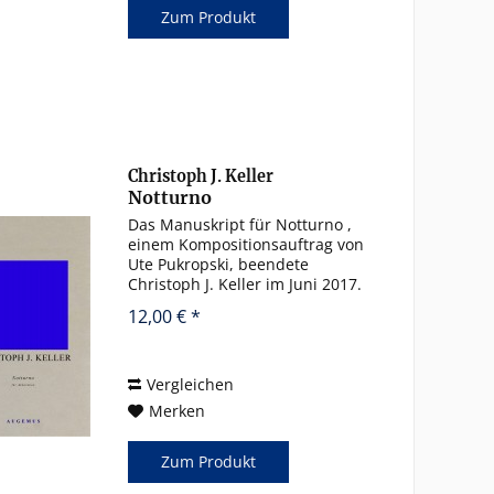
Zum Produkt
Christoph J. Keller
Notturno
Das Manuskript für Notturno ,
einem Kompositionsauftrag von
Ute Pukropski, beendete
Christoph J. Keller im Juni 2017.
In diesem Werk zitiert Keller die
12,00 € *
Melodie Liebster Herr Jesu Christ
, die 1544 in einem Gesangbuch
der böhmischen...
Vergleichen
Merken
Zum Produkt