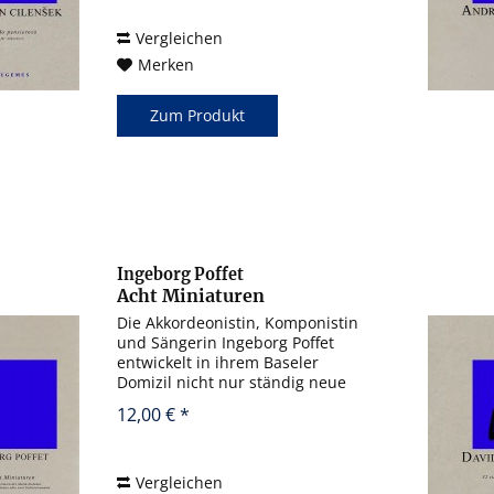
Komponist mit dem
Akkordeonisten Ivan Koval
Vergleichen
zusammen, der auch die...
Merken
Zum Produkt
Ingeborg Poffet
Acht Miniaturen
Die Akkordeonistin, Komponistin
und Sängerin Ingeborg Poffet
entwickelt in ihrem Baseler
Domizil nicht nur ständig neue
Formationen, Kompositionen,
12,00 € *
Konzepte, Multimedia-Events
und Projekte, sie widmet sich
auch mit Leidenschaft...
Vergleichen