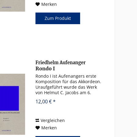
Merken
Zum Produkt
Friedhelm Aufenanger
Rondo I
Rondo I ist Aufenangers erste
Komposition für das Akkordeon.
Uraufgeführt wurde das Werk
von Helmut C. Jacobs am 6.
November 1988 in einem
12,00 € *
Matineekonzert im Rahmen der
24. Internationalen Orgelwoche
in der Kreuzkirche in Bonn.
Vergleichen
Merken