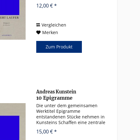
seines Werkes: „ Klangzeit sowie
12,00 € *
Tanz, Dialog und Marsch
entstanden auf Anregung von
Helmut C. Jacobs. An beiden...
Vergleichen
Merken
Zum Produkt
Andreas Kunstein
10 Epigramme
Die unter dem gemeinsamen
Werktitel Epigramme
entstandenen Stücke nehmen in
Kunsteins Schaffen eine zentrale
Position ein. Nach den 1992
15,00 € *
ursprünglich für Kinderklavier
komponierten kurzen Stücken,