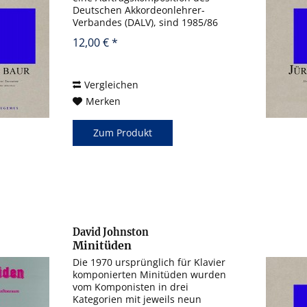
Deutschen Akkordeonlehrer-
Verbandes (DALV), sind 1985/86
entstanden und nach seinen Drei
12,00 € *
Landschaftsbildern Jürg Baurs
zweite Komposition für das
Akkordeon. Die Drei Toccaten...
Vergleichen
Merken
Zum Produkt
David Johnston
Minitüden
Die 1970 ursprünglich für Klavier
komponierten Minitüden wurden
vom Komponisten in drei
Kategorien mit jeweils neun