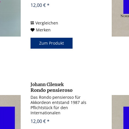
Stücken eingeteilt: a) jede Hand
12,00 € *
allein b) beide Hände in
Gegenbewegung c) beide Hände
in Parallelbewegung In jeder...
Vergleichen
Merken
Zum Produkt
Johann Cilenšek
Rondo pensieroso
Das Rondo pensieroso für
Akkordeon entstand 1987 als
Pflichtstück für den
Internationalen
Akkordeonwettbewerb in
12,00 € *
Klingenthal. Während der
Entstehung arbeitete der