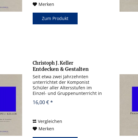
Merken
Zum Produkt
Christoph J. Keller
Entdecken & Gestalten
Seit etwa zwei Jahrzehnten
unterrichtet der Komponist
Schüler aller Altersstufen im
Einzel- und Gruppenunterricht in
Musiktheorie und Komposition.
16,00 € *
Dabei ist es ihm ein Anliegen,
neben der klassischen
Harmonielehre und
Gehörbildung,...
Vergleichen
Merken