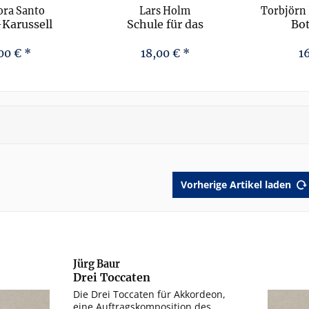
ora Santo
Lars Holm
Torbjörn
Karussell
Schule für das
Bot
Einzeltonakkordeon,
Teil 2
00 € *
18,00 € *
1
Vorherige Artikel laden
Jürg Baur
Drei Toccaten
Die Drei Toccaten für Akkordeon,
eine Auftragskomposition des