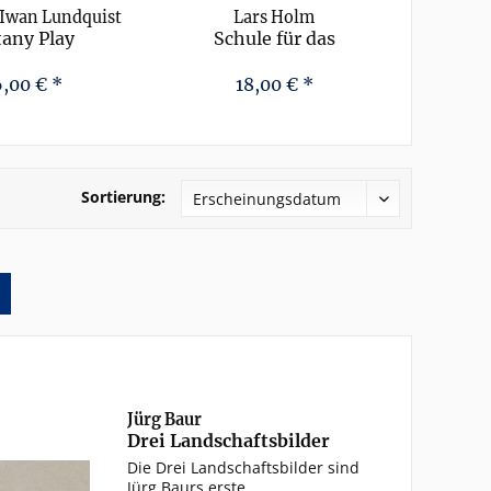
 Iwan Lundquist
Lars Holm
Torbjör
any Play
Schule für das
M
Einzeltonakkordeon,
Teil 1
6,00 € *
18,00 € *
Sortierung:
Jürg Baur
Drei Landschaftsbilder
Die Drei Landschaftsbilder sind
Jürg Baurs erste