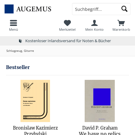
Menü
Merkzettel
Mein Konto
Warenkorb
Kostenloser Inlandsversand für Noten & Bücher
Schlagzeug, Gitarre
Bestseller
Bronislaw Kazimierz
David P. Graham
We have no relics
Przybylski