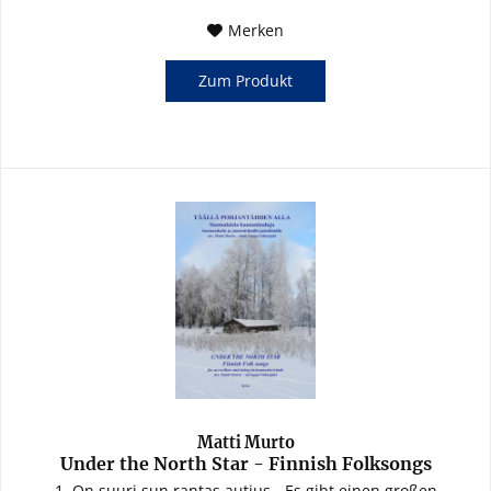
Merken
Zum Produkt
Matti Murto
Under the North Star - Finnish Folksongs
1. On suuri sun rantas autius - Es gibt einen großen