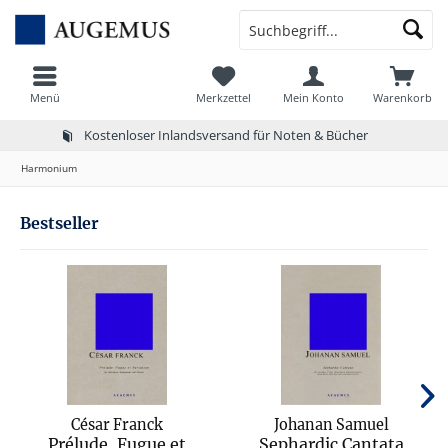
Menü
Merkzettel
Mein Konto
Warenkorb
Kostenloser Inlandsversand für Noten & Bücher
Harmonium
Bestseller
César Franck
Johanan Samuel
Prélude, Fugue et
Sephardic Cantata