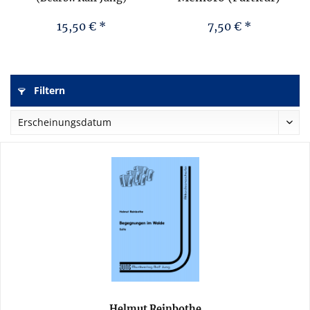
Präludium und Fuge
Es-Dur (BWV 552)
15,50 € *
7,50 € *
(Partitur)
Filtern
Helmut Reinbothe