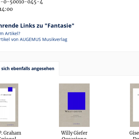
-0-50010-045-4
14:00
hrende Links zu "Fantasie"
m Artikel?
rtikel von AUGEMUS Musikverlag
sich ebenfalls angesehen
P. Graham
Willy Giefer
Gise