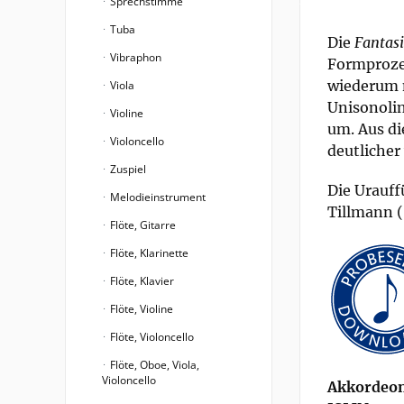
Sprechstimme
Tuba
Die
Fantas
Vibraphon
Formprozes
wiederum 
Viola
Unisonolin
Violine
um. Aus di
Violoncello
deutlicher
Zuspiel
Die Urauf
Melodieinstrument
Tillmann 
Flöte, Gitarre
Flöte, Klarinette
Flöte, Klavier
Flöte, Violine
Flöte, Violoncello
Flöte, Oboe, Viola,
Violoncello
Akkordeon