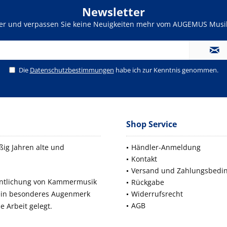
Newsletter
ter und verpassen Sie keine Neuigkeiten mehr vom AUGEMUS Musik
Die
Datenschutzbestimmungen
habe ich zur Kenntnis genommen.
Shop Service
ig Jahren alte und
Händler-Anmeldung
Kontakt
Versand und Zahlungsbedi
fentlichung von Kammermusik
Rückgabe
 ein besonderes Augenmerk
Widerrufsrecht
AGB
e Arbeit gelegt.