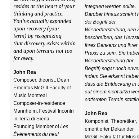
resides at the heart of your
integriert werden sollte.
thinking and practice.
Darüber hinaus scheint 
You’ve actually expanded
der Begriff der
upon recovery (your
Wiederherstellung, den 
term) by recognizing
beschreiben, das Herzst
that discovery exists within
Ihres Denkens und Ihrer
and upon terrains not too
Praxis zu sein. Sie habe
far away.
Wiederherstellung (Ihr
Begriff) sogar noch erwei
John Rea
indem Sie erkannt haben
Composer, theorist, Dean
dass die Entdeckung in 
Emeritus McGill Faculty of
auf einem nicht allzu wei
Music Montreal
entfernten Terrain stattfi
Composer-in-residence
Mannheim, Festival Incontri
John Rea
in Terra di Siena
Komponist, Theoretiker,
Founding Member of
Les
emeritierter Dekan der
Événements du neuf
McGill-Fakultät für Musik