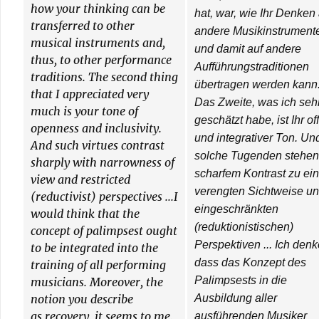
how your thinking can be
hat, war, wie Ihr Denken 
transferred to other
andere Musikinstrument
musical instruments and,
und damit auf andere
thus, to other performance
Aufführungstraditionen
traditions. The second thing
übertragen werden kann
that I appreciated very
Das Zweite, was ich seh
much is your tone of
geschätzt habe, ist Ihr of
openness and inclusivity.
und integrativer Ton. Un
And such virtues contrast
solche Tugenden stehen
sharply with narrowness of
scharfem Kontrast zu ein
view and restricted
verengten Sichtweise u
(reductivist) perspectives ...I
eingeschränkten
would think that the
(reduktionistischen)
concept of palimpsest ought
Perspektiven ... Ich denk
to be integrated into the
dass das Konzept des
training of all performing
Palimpsests in die
musicians. Moreover, the
notion you describe
Ausbildung aller
as recovery, it seems to me,
ausführenden Musiker