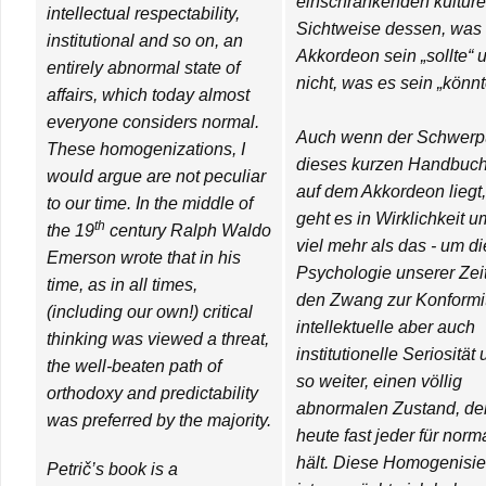
einschränkenden kulture
intellectual respectability,
Sichtweise dessen, was 
institutional and so on, an
Akkordeon sein „sollte“ 
entirely abnormal state of
nicht, was es sein „könnt
affairs, which today almost
everyone considers normal.
Auch wenn der Schwerp
These homogenizations, I
dieses kurzen Handbuc
would argue are not peculiar
auf dem Akkordeon liegt,
to our time. In the middle of
geht es in Wirklichkeit u
th
the 19
century Ralph Waldo
viel mehr als das - um di
Emerson wrote that in his
Psychologie unserer Zeit
time, as in all times,
den Zwang zur Konformit
(including our own!) critical
intellektuelle aber auch
thinking was viewed a threat,
institutionelle Seriosität
the well-beaten path of
so weiter, einen völlig
orthodoxy and predictability
abnormalen Zustand, de
was preferred by the majority.
heute fast jeder für norm
hält. Diese Homogenisi
Petrič’s book is a