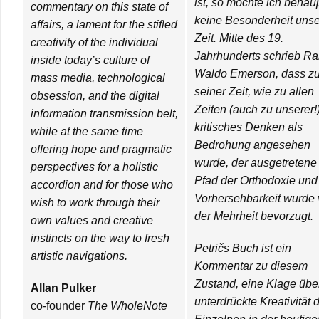
ist, so möchte ich behau
commentary on this state of
keine Besonderheit unse
affairs, a lament for the stifled
Zeit. Mitte des 19.
creativity of the individual
Jahrhunderts schrieb Ra
inside today’s culture of
Waldo Emerson, dass z
mass media, technological
seiner Zeit, wie zu allen
obsession, and the digital
Zeiten (auch zu unserer!)
information transmission belt,
kritisches Denken als
while at the same time
Bedrohung angesehen
offering hope and pragmatic
wurde, der ausgetretene
perspectives for a holistic
Pfad der Orthodoxie und
accordion and for those who
Vorhersehbarkeit wurde
wish to work through their
der Mehrheit bevorzugt.
own values and creative
instincts on the way to fresh
Petričs Buch ist ein
artistic navigations.
Kommentar zu diesem
Zustand, eine Klage übe
Allan Pulker
unterdrückte Kreativität 
co-founder
The WholeNote