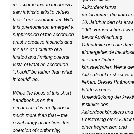
its accompanying incuriosity
Akkordeonkunst
saw intrinsic artistic values
praktizierten, die vom fr
fade from accordion art. With
20. Jahrhundert bis etwa
this phenomenon emerged a
1960 vorherrschend war,
suppression of the accordion
bevor Auslöschung,
artist’s creative instincts and
Orthodoxie und die dami
the rise of a culture of a
einhergehende Inkuriosit
limited and limiting cultural
die eigentlichen
vista of what an accordion
künstlerischen Werte de
“should” be rather than what
Akkordeonkunst schwin
it “could” be.
ließen. Dieses Phänom
führte zu einer
While the focus of this short
Unterdrückung der kreat
handbook is on the
Instinkte des
accordion, it is really about
Akkordeonkünstlers und
much more than that – the
Entstehung einer Kultur 
psychology of our time, the
einer begrenzten und
coercion of conformity,