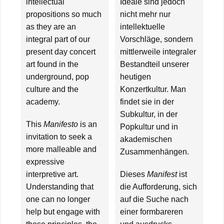
intellectual
Ideale sind jedoch
propositions so much
nicht mehr nur
as they are an
intellektuelle
integral part of our
Vorschläge, sondern
present day concert
mittlerweile integraler
art found in the
Bestandteil unserer
underground, pop
heutigen
culture and the
Konzertkultur. Man
academy.
findet sie in der
Subkultur, in der
This
Manifesto
is an
Popkultur und in
invitation to seek a
akademischen
more malleable and
Zusammenhängen.
expressive
interpretive art.
Dieses
Manifest
ist
Understanding that
die Aufforderung, sich
one can no longer
auf die Suche nach
help but engage with
einer formbareren