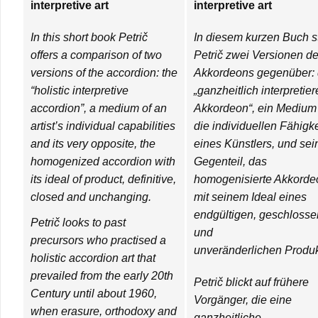
interpretive art
interpretive art
In this short book Petrič
In diesem kurzen Buch st
offers a comparison of two
Petrič zwei Versionen d
versions of the accordion: the
Akkordeons gegenüber:
“holistic interpretive
„ganzheitlich interpretie
accordion”, a medium of an
Akkordeon“, ein Medium 
artist’s individual capabilities
die individuellen Fähigk
and its very opposite, the
eines Künstlers, und sei
homogenized accordion with
Gegenteil, das
its ideal of product, definitive,
homogenisierte Akkorde
closed and unchanging.
mit seinem Ideal eines
endgültigen, geschlosse
Petrič looks to past
und
precursors who practised a
unveränderlichen Produk
holistic accordion art that
prevailed from the early 20th
Petrič blickt auf frühere
Century until about 1960,
Vorgänger, die eine
when erasure, orthodoxy and
ganzheitliche