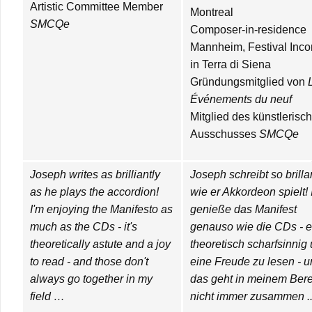
Artistic Committee Member
Montreal
SMCQe
Composer-in-residence
Mannheim, Festival Incon
in Terra di Siena
Gründungsmitglied von
Événements du neuf
Mitglied des künstlerisc
Ausschusses
SMCQe
Joseph writes as brilliantly
Joseph schreibt so brilla
as he plays the accordion!
wie er Akkordeon spielt! 
I'm enjoying the Manifesto as
genieße das Manifest
much as the CDs - it's
genauso wie die CDs - es
theoretically astute and a joy
theoretisch scharfsinnig
to read - and those don't
eine Freude zu lesen - 
always go together in my
das geht in meinem Ber
field …
nicht immer zusammen ..