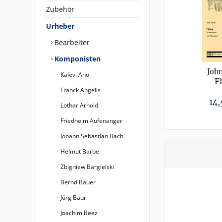
Zubehör
Urheber
Bearbeiter
Komponisten
Joh
Kalevi Aho
F
Franck Angelis
14,
Lothar Arnold
Friedhelm Aufenanger
Johann Sebastian Bach
Helmut Barbe
Zbigniew Bargielski
Bernd Bauer
Jürg Baur
Joachim Beez