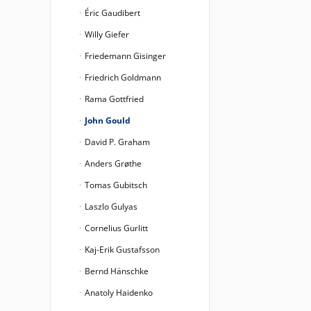
Éric Gaudibert
Willy Giefer
Friedemann Gisinger
Friedrich Goldmann
Rama Gottfried
John Gould
David P. Graham
Anders Grøthe
Tomas Gubitsch
Laszlo Gulyas
Cornelius Gurlitt
Kaj-Erik Gustafsson
Bernd Hänschke
Anatoly Haidenko