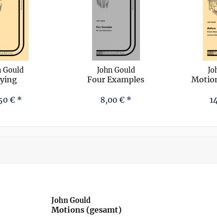
n Gould
John Gould
Jo
lying
Four Examples
Motion
50 € *
8,00 € *
1
John Gould
Motions (gesamt)