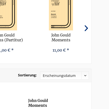
hn Gould
John Gould
s (Partitur)
Moments
Moti
4,00 € *
11,00 € *
Sortierung:
John Gould
Moments