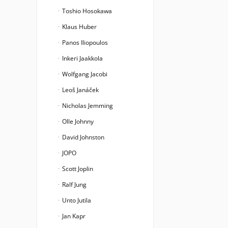
Toshio Hosokawa
Klaus Huber
Panos Iliopoulos
Inkeri Jaakkola
Wolfgang Jacobi
Leoš Janáček
Nicholas Jemming
Olle Johnny
David Johnston
JOPO
Scott Joplin
Ralf Jung
Unto Jutila
Jan Kapr