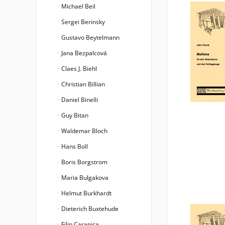
Michael Beil
Sergei Berinsky
Gustavo Beytelmann
Jana Bezpalcová
Claes J. Biehl
Christian Billian
Daniel Binelli
Guy Bitan
Waldemar Bloch
Hans Boll
Boris Borgstrom
Maria Bulgakova
Helmut Burkhardt
Dieterich Buxtehude
Filip Caranica