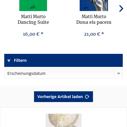
Matti Murto
Matti Murto
Dancing Suite
Dona eis pacem
(Sacred music for
accordion)
16,00 € *
21,00 € *
Filtern
Vorherige Artikel laden