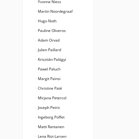
Yvonne Niess
Martin Noordegraaf
Hugo Noth
Pauline Oliveros
Adam Orvad
Julien Paillard
Krisztián Palágyi
Pawel Paluch
Margit Painsi
Christine Paté
Mirjana Petercol
Joseph Petric
Ingeborg Poffet
Matti Rantanen
Lena Rist-Larsen