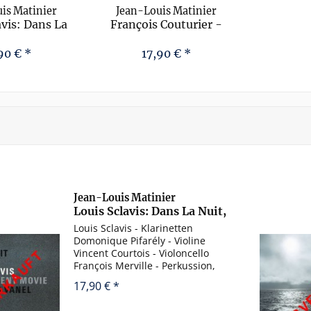
is Matinier
Jean-Louis Matinier
avis: Dans La
François Couturier -
ic for the...
Nostalghia - Song for...
90 € *
17,90 € *
Jean-Louis Matinier
Louis Sclavis: Dans La Nuit,
Music for the...
Louis Sclavis - Klarinetten
Domonique Pifarély - Violine
Vincent Courtois - Violoncello
François Merville - Perkussion,
Marimba Jean-Louis Matinier -
17,90 € *
Akkordeon Dia Dia Le travail Dans
la nuit Fête foraine Retour de