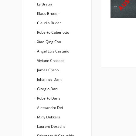
Ly Braun
Klaus Bruder
Claudia Buder
Roberto Caberlotto
Xiao-Qing Cao
Angel Luis Castaño
Viviane Chassot
James Crabb
Johannes Dam
Giorgio Dari
Roberto Daris
Alessandro Dei
Miny Dekkers
Laurent Derache
Salvatore di Gesualdo