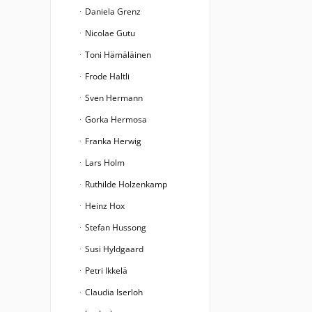
Daniela Grenz
Nicolae Gutu
Toni Hämäläinen
Frode Haltli
Sven Hermann
Gorka Hermosa
Franka Herwig
Lars Holm
Ruthilde Holzenkamp
Heinz Hox
Stefan Hussong
Susi Hyldgaard
Petri Ikkelä
Claudia Iserloh