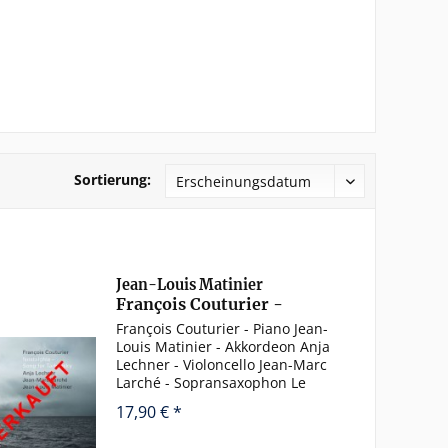
Sortierung:
Jean-Louis Matinier
François Couturier -
Nostalghia - Song for...
François Couturier - Piano Jean-
Louis Matinier - Akkordeon Anja
Lechner - Violoncello Jean-Marc
Larché - Sopransaxophon Le
Sacrifice Crépusculaire
17,90 € *
Nostalghia Solaris I Miroir Solaris
II Andrei Ivan Stalker Le Temps