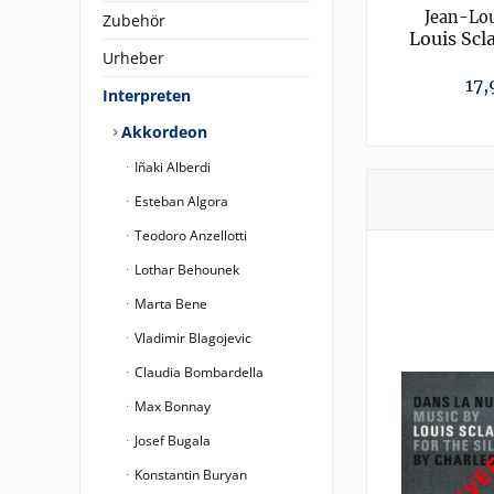
Jean-Lou
Zubehör
Louis Scl
Urheber
Nuit, Mus
17,
Interpreten
Akkordeon
Iñaki Alberdi
Esteban Algora
Teodoro Anzellotti
Lothar Behounek
Marta Bene
Vladimir Blagojevic
Claudia Bombardella
Max Bonnay
Josef Bugala
Konstantin Buryan