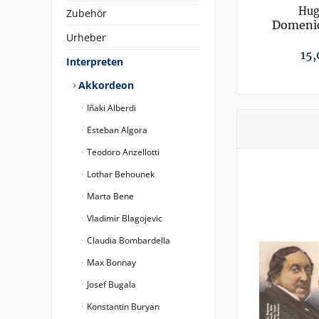
Hug
Zubehör
Domenic
Urheber
15,
Interpreten
Akkordeon
Iñaki Alberdi
Esteban Algora
Teodoro Anzellotti
Lothar Behounek
Marta Bene
Vladimir Blagojevic
Claudia Bombardella
Max Bonnay
Josef Bugala
Konstantin Buryan