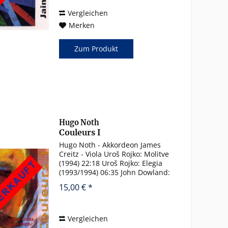
10:33 [Zapateado (1957)...
Vergleichen
Merken
Zum Produkt
Hugo Noth
Couleurs I
Hugo Noth - Akkordeon James
Creitz - Viola Uroš Rojko: Molitve
(1994) 22:18 Uroš Rojko: Elegia
(1993/1994) 06:35 John Dowland:
Flow my tears 05:10 John
15,00 € *
Dowland: If my complaints could
passions move Captain Digorie
Piper’s Galliard 04:14...
Vergleichen