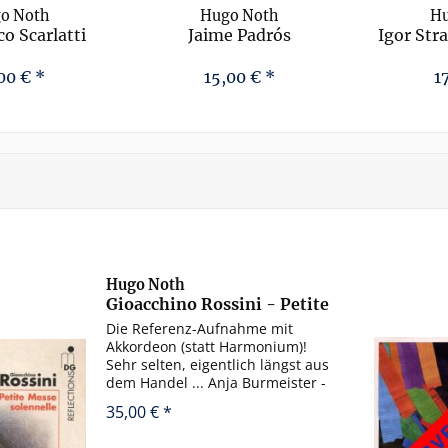
o Noth
Hugo Noth
Hu
o Scarlatti
Jaime Padrós
Igor Str
Jürge
00 € *
15,00 € *
1
Hugo Noth
Gioacchino Rossini - Petite
Messe solennelle...
Die Referenz-Aufnahme mit
Akkordeon (statt Harmonium)!
Sehr selten, eigentlich längst aus
dem Handel ... Anja Burmeister -
Sopran Christiane Hiemsch - Alt
35,00 € *
Stephan Rügamer - Tenor
Thomas Pfeiffer - Bass Hugo Noth