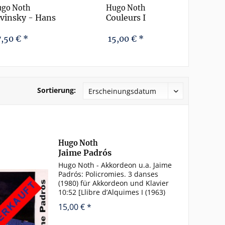
go Noth
Hugo Noth
avinsky - Hans
Couleurs I
Nikolau
n von Bose
M
7,50 € *
15,00 € *
Sortierung:
Hugo Noth
Jaime Padrós
Hugo Noth - Akkordeon u.a. Jaime
Padrós: Policromies. 3 danses
(1980) für Akkordeon und Klavier
10:52 [Llibre d’Alquimes I (1963)
für Klavier] 11:19 Epigrafes
15,00 € *
Sonorizados (1986) für
Streichquartett und Akkordeon