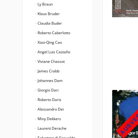
Ly Braun
Klaus Bruder
Claudia Buder
Roberto Caberlotto
Xiao-Qing Cao
Angel Luis Castaño
Viviane Chassot
James Crabb
Johannes Dam
Giorgio Dari
Roberto Daris
Alessandro Dei
Miny Dekkers
Laurent Derache
Salvatore di Gesualdo