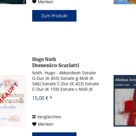
Merken
Zum Produkt
Hugo Noth
Domenico Scarlatti
Noth, Hugo - Akkordeon Sonate
G-Dur (K 455) Sonate g-Moll (K
546) Sonate C-Dur (K 423) Sonate
C-Dur (K 159) Sonate c-Moll (K
158) Sonate c-Moll (K 230) Sonate
15,00 € *
f-Moll (K 365) Sonate f-Moll (K
238) Sonate Es-Dur (K 371) Sonate
G-Dur (K...
Vergleichen
Merken