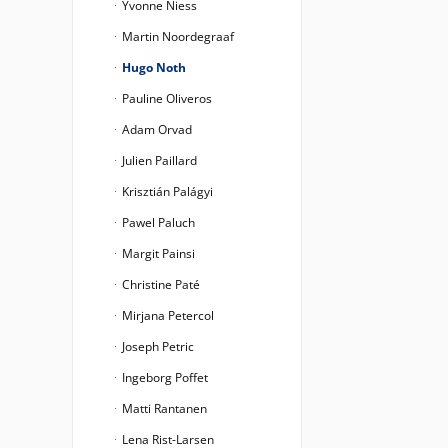
Yvonne Niess
Martin Noordegraaf
Hugo Noth
Pauline Oliveros
Adam Orvad
Julien Paillard
Krisztián Palágyi
Pawel Paluch
Margit Painsi
Christine Paté
Mirjana Petercol
Joseph Petric
Ingeborg Poffet
Matti Rantanen
Lena Rist-Larsen