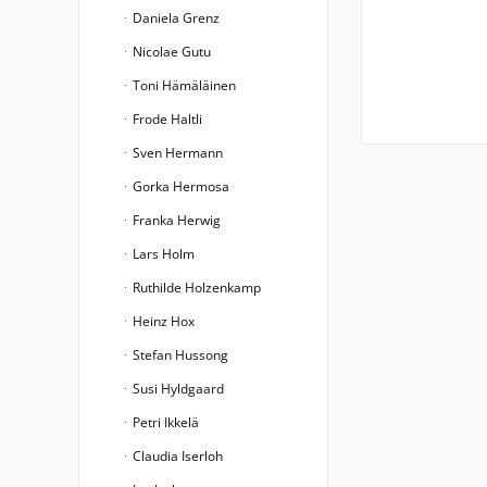
Daniela Grenz
Nicolae Gutu
Toni Hämäläinen
Frode Haltli
Sven Hermann
Gorka Hermosa
Franka Herwig
Lars Holm
Ruthilde Holzenkamp
Heinz Hox
Stefan Hussong
Susi Hyldgaard
Petri Ikkelä
Claudia Iserloh