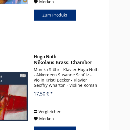
Merken
Zum Produkt
Hugo Noth
Nikolaus Brass: Chamber
Music Vol. 1
Monika Stöhr - Klavier Hugo Noth
- Akkordeon Susanne Schütz -
Violin Kristi Becker - Klavier
Geoffry Wharton - Violine Roman
Guggenberger - Violoncello [VOID
17,50 € *
(für Klavier) (1999)] 12:35 a due
Music für Akkordeon und Violine
(2003) 25:08...
Vergleichen
Merken