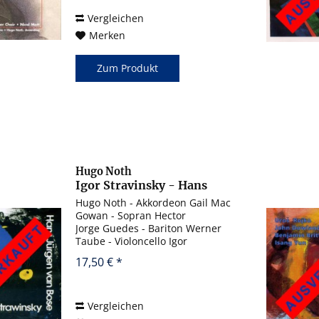
- Akkordeon Jürgen Kruse...
Vergleichen
Merken
Zum Produkt
Hugo Noth
Igor Stravinsky - Hans
Jürgen von Bose
Hugo Noth - Akkordeon Gail Mac
Gowan - Sopran Hector
Jorge Guedes - Bariton Werner
Taube - Violoncello Igor
Strawinsky: Deux Poèmes de
17,50 € *
Konstantin Balmont Igor
Strawinsky: Trois poésies de la
lyrique Japonaise Igor Strawinsky:
Pribautki...
Vergleichen