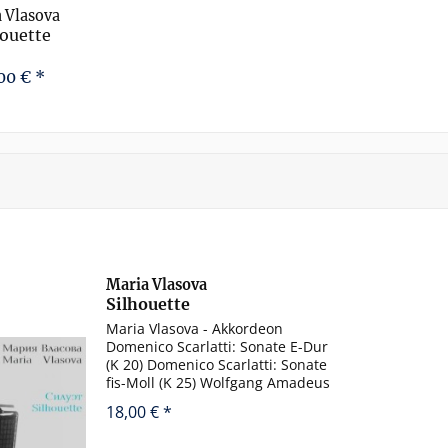
 Vlasova
houette
00 € *
Maria Vlasova
Silhouette
Maria Vlasova - Akkordeon
Domenico Scarlatti: Sonate E-Dur
(K 20) Domenico Scarlatti: Sonate
fis-Moll (K 25) Wolfgang Amadeus
Mozart: Adagio aus dem Konzert
18,00 € *
Nr. 23 für Klavier und Orchester
Felix Mendelssohn: Scherzo aus