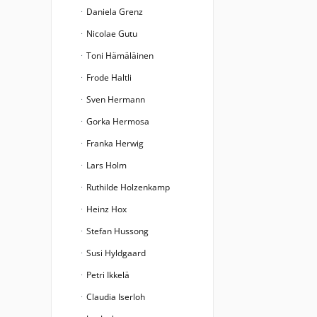
Daniela Grenz
Nicolae Gutu
Toni Hämäläinen
Frode Haltli
Sven Hermann
Gorka Hermosa
Franka Herwig
Lars Holm
Ruthilde Holzenkamp
Heinz Hox
Stefan Hussong
Susi Hyldgaard
Petri Ikkelä
Claudia Iserloh