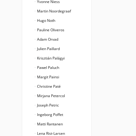
Yvonne Niess
Martin Noordegraaf
Hugo Noth
Pauline Oliveros
Adam Orvad
Julien Paillard
Krisztián Palágyi
Pawel Paluch
Margit Painsi
Christine Paté
Mirjana Petercol
Joseph Petric
Ingeborg Poffet
Matti Rantanen
Lena Rist-Larsen