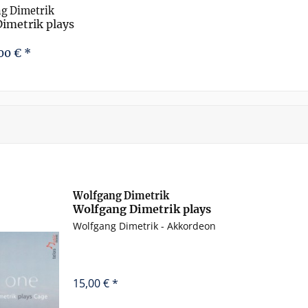
g Dimetrik
imetrik plays
Cage
00 € *
Wolfgang Dimetrik
Wolfgang Dimetrik plays
Cage
Wolfgang Dimetrik - Akkordeon
15,00 € *