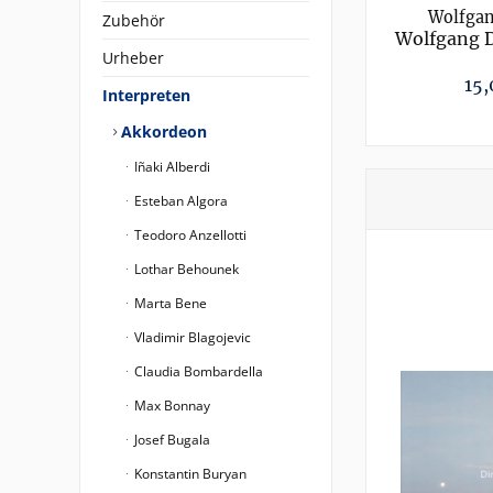
Wolfgan
Zubehör
Wolfgang D
Urheber
15,
Interpreten
Akkordeon
Iñaki Alberdi
Esteban Algora
Teodoro Anzellotti
Lothar Behounek
Marta Bene
Vladimir Blagojevic
Claudia Bombardella
Max Bonnay
Josef Bugala
Konstantin Buryan