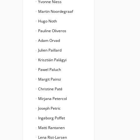
Yvonne Niess
Martin Noordegraaf
Hugo Noth
Pauline Oliveros
Adam Orvad
Julien Paillard
Krisztián Palágyi
Pawel Paluch
Margit Painsi
Christine Paté
Mirjana Petercol
Joseph Petric
Ingeborg Poffet
Matti Rantanen
Lena Rist-Larsen