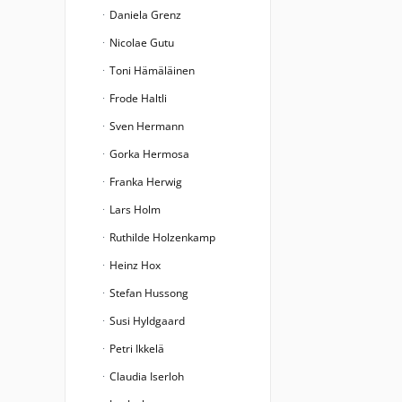
Daniela Grenz
Nicolae Gutu
Toni Hämäläinen
Frode Haltli
Sven Hermann
Gorka Hermosa
Franka Herwig
Lars Holm
Ruthilde Holzenkamp
Heinz Hox
Stefan Hussong
Susi Hyldgaard
Petri Ikkelä
Claudia Iserloh