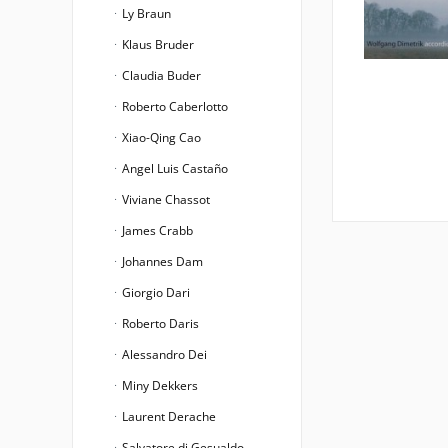
Ly Braun
Klaus Bruder
Claudia Buder
Roberto Caberlotto
Xiao-Qing Cao
Angel Luis Castaño
Viviane Chassot
James Crabb
Johannes Dam
Giorgio Dari
Roberto Daris
Alessandro Dei
Miny Dekkers
Laurent Derache
Salvatore di Gesualdo