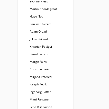
Yvonne Niess
Martin Noordegraaf
Hugo Noth
Pauline Oliveros
Adam Orvad
Julien Paillard
Krisztián Palágyi
Pawel Paluch
Margit Painsi
Christine Paté
Mirjana Petercol
Joseph Petric
Ingeborg Poffet
Matti Rantanen
Lena Rist-Larsen