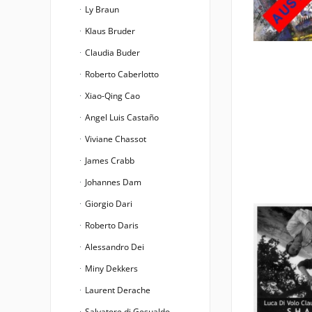
Ly Braun
Klaus Bruder
Claudia Buder
Roberto Caberlotto
Xiao-Qing Cao
Angel Luis Castaño
Viviane Chassot
James Crabb
Johannes Dam
Giorgio Dari
Roberto Daris
Alessandro Dei
Miny Dekkers
Laurent Derache
Salvatore di Gesualdo