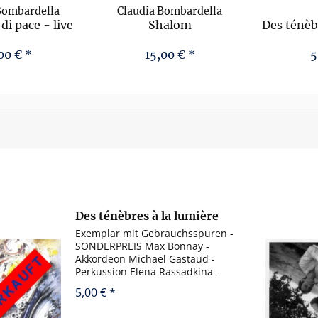
Bombardella
Claudia Bombardella
di pace - live
Shalom
Des ténèb
00 € *
15,00 € *
5
Des ténèbres à la lumière
Exemplar mit Gebrauchsspuren -
SONDERPREIS Max Bonnay -
Akkordeon Michael Gastaud -
Perkussion Elena Rassadkina -
Klavier Ives Severe - Klarinette 1.
5,00 € *
Bèla Bartók: Six danses
roumaines 5:35 2. Witold