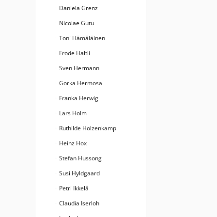
Daniela Grenz
Nicolae Gutu
Toni Hämäläinen
Frode Haltli
Sven Hermann
Gorka Hermosa
Franka Herwig
Lars Holm
Ruthilde Holzenkamp
Heinz Hox
Stefan Hussong
Susi Hyldgaard
Petri Ikkelä
Claudia Iserloh