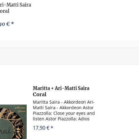
ri-Matti Saira
oral
90 € *
Maritta + Ari-Matti Saira
Coral
Maritta Saira - Akkordeon Ari-
Matti Saira - Akkordeon Astor
Piazzolla: Close your eyes and
listen Astor Piazzolla: Adios
Nonino Antonio Soler: Concierto
17,90 € *
a-Moll Antonio Soler: Concierto D-
Dur Torbjörn Iwan Lundquist: