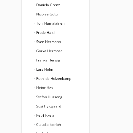
Daniela Grenz
Nicolae Gutu
Toni Hämäläinen
Frode Haltli
Sven Hermann
Gorka Hermosa
Franka Herwig
Lars Holm
Ruthilde Holzenkamp
Heinz Hox
Stefan Hussong
Susi Hyldgaard
Petri Ikkelä
Claudia Iserloh