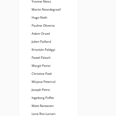
Yvonne Niess
Martin Noordegraaf
Hugo Noth
Pauline Oliveros
Adam Orvad
Julien Paillard
Krisztián Palágyi
Pawel Paluch
Margit Painsi
Christine Paté
Mirjana Petercol
Joseph Petric
Ingeborg Poffet
Matti Rantanen
Lena Rist-Larsen