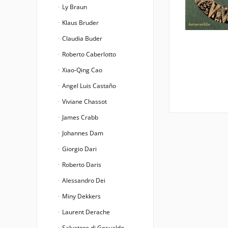
Ly Braun
Klaus Bruder
Claudia Buder
Roberto Caberlotto
Xiao-Qing Cao
Angel Luis Castaño
Viviane Chassot
James Crabb
Johannes Dam
Giorgio Dari
Roberto Daris
Alessandro Dei
Miny Dekkers
Laurent Derache
Salvatore di Gesualdo