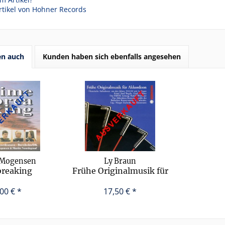
rtikel von Hohner Records
en auch
Kunden haben sich ebenfalls angesehen
 Mogensen
Ly Braun
breaking
Frühe Originalmusik für
Akkordeon
00 € *
17,50 € *