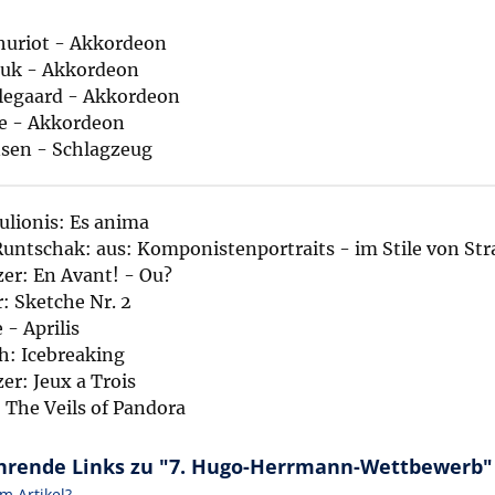
huriot - Akkordeon
juk - Akkordeon
legaard - Akkordeon
e - Akkordeon
nsen - Schlagzeug
lionis: Es anima
untschak: aus: Komponistenportraits - im Stile von St
er: En Avant! - Ou?
r: Sketche Nr. 2
 - Aprilis
h: Icebreaking
er: Jeux a Trois
 The Veils of Pandora
hrende Links zu "7. Hugo-Herrmann-Wettbewerb"
m Artikel?