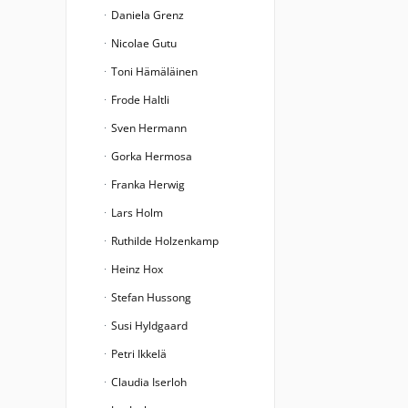
Daniela Grenz
Nicolae Gutu
Toni Hämäläinen
Frode Haltli
Sven Hermann
Gorka Hermosa
Franka Herwig
Lars Holm
Ruthilde Holzenkamp
Heinz Hox
Stefan Hussong
Susi Hyldgaard
Petri Ikkelä
Claudia Iserloh