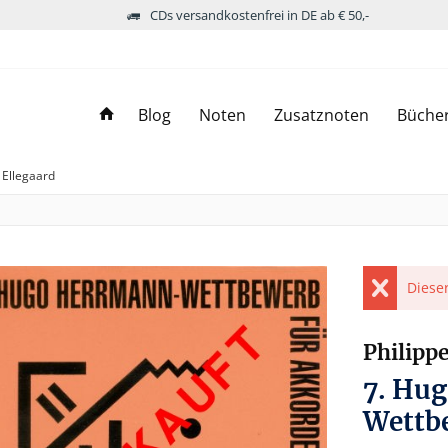
CDs versandkostenfrei in DE ab € 50,-
Blog
Noten
Zusatznoten
Büche
Ellegaard
Dieser
Philipp
7. Hu
Wettb