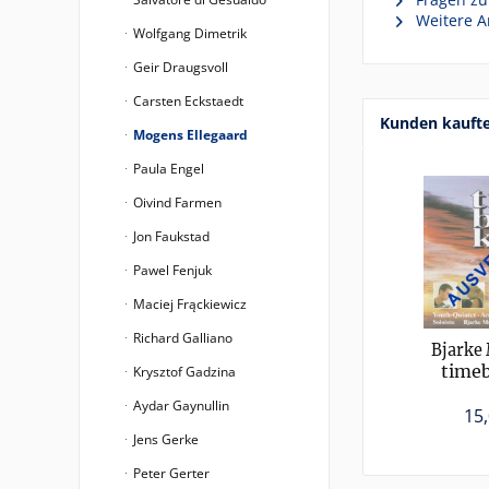
Weitere A
Wolfgang Dimetrik
Geir Draugsvoll
Carsten Eckstaedt
Kunden kauft
Mogens Ellegaard
Paula Engel
Oivind Farmen
Jon Faukstad
Pawel Fenjuk
Maciej Frąckiewicz
Richard Galliano
Bjarke
time
Krysztof Gadzina
Aydar Gaynullin
15,
Jens Gerke
Peter Gerter