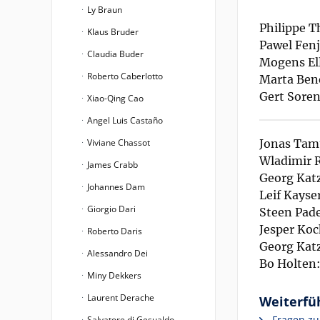
Ly Braun
Philippe T
Klaus Bruder
Pawel Fen
Claudia Buder
Mogens El
Roberto Caberlotto
Marta Ben
Gert Sore
Xiao-Qing Cao
Angel Luis Castaño
Viviane Chassot
Jonas Tamu
Wladimir R
James Crabb
Georg Katz
Johannes Dam
Leif Kayse
Giorgio Dari
Steen Pade
Jesper Koc
Roberto Daris
Georg Katz
Alessandro Dei
Bo Holten:
Miny Dekkers
Laurent Derache
Weiterfü
Fragen zu
Salvatore di Gesualdo