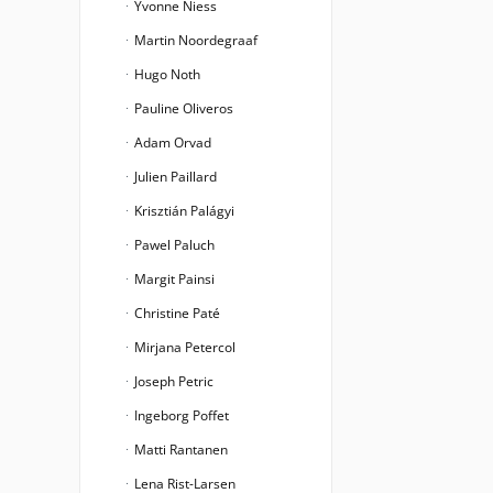
Yvonne Niess
Martin Noordegraaf
Hugo Noth
Pauline Oliveros
Adam Orvad
Julien Paillard
Krisztián Palágyi
Pawel Paluch
Margit Painsi
Christine Paté
Mirjana Petercol
Joseph Petric
Ingeborg Poffet
Matti Rantanen
Lena Rist-Larsen